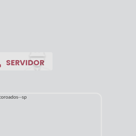
SERVIDOR
ail
es Online