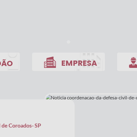
EMPRESA
DÃO
Licitações
Webm
Transmissão de Gia e ou Sped
Holerit
Diário Oficial
Transparência
Contato
 de Coroados- SP
Telefones Úteis