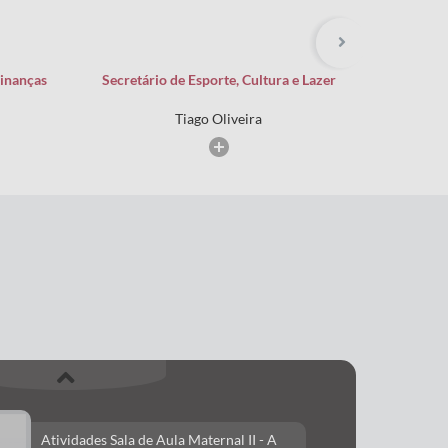
Finanças
Secretário de Esporte, Cultura e Lazer
Secretário 
Tiago Oliveira
Atividades Sala de Aula Maternal II - A