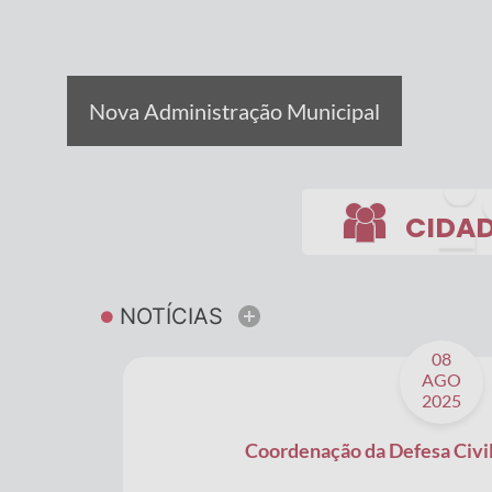
Nova Administração Municipal
CIDA
Ouvidoria
NOTÍCIAS
Ver mais
Legislação
08
Diário Oficial
AGO
2025
Licitações
Transparência
Coordenação da Defesa Civil
Contato