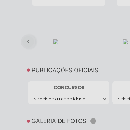
A Administração Municipal, realizou
Os al
reforma emergencial nos vestiários do
Ferna
Estádio Rubens Miranda. O local foi
horta
encontrado em péssimas condições. A
Secretaria de Esportes, Cultura e Lazer,
juntamente com a Secretaria de Obras,
realizou a reforma, onde o espaço volta a
receber atletas com segurança e conforto.
PUBLICAÇÕES OFICIAIS
CONCURSOS
Selecione a modalidade...
Selec
GALERIA DE FOTOS
Ver mais