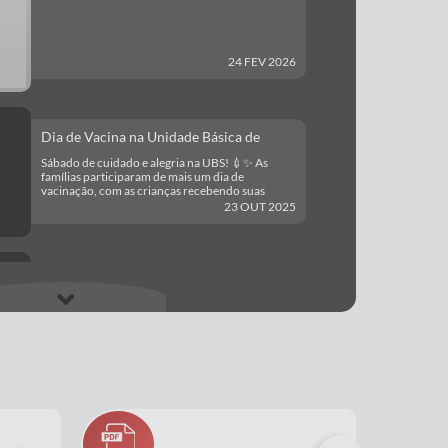
Creche Dona Ricardinha
24 FEV 2026
Dia de Vacina na Unidade Básica de
Saúde.
Sábado de cuidado e alegria na UBS! 💉✨ As
famílias participaram de mais um dia de
vacinação, com as crianças recebendo suas
doses de proteção e muitos sorrisos. Coroados,
23 OUT 2025
um novo tempo.
Comemoração 07 de Setembro, 2025.
Comemoração 07 de setembro na Escola Frei
Fernando Maria - Turma da Tarde.
12 SET 2025
Melhores momentos do vôlei de areia
realizado 03/08/2025