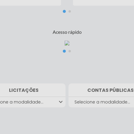
unos da Escola Municipal Frei
Campeões do primeiro torneio Reis 
ndo Maria Já colhem verduras na
Rainhas da areia em Coroados.
 cultivada por eles mesmos.
Acesso rápido
LICITAÇÕES
CONTAS PÚBLICAS
ione a modalidade...
Selecione a modalidade...