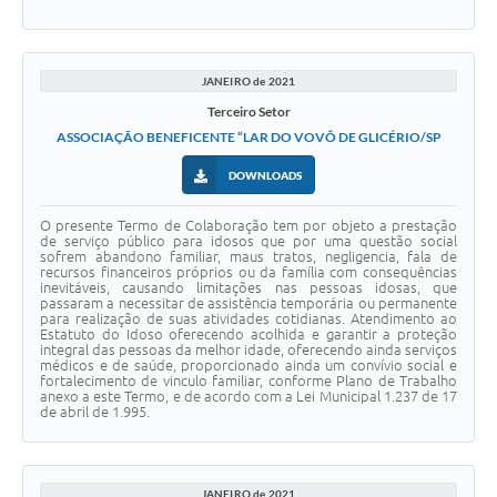
JANEIRO de 2021
Terceiro Setor
ASSOCIAÇÃO BENEFICENTE “LAR DO VOVÔ DE GLICÉRIO/SP
DOWNLOADS
O presente Termo de Colaboração tem por objeto a prestação
de serviço público para idosos que por uma questão social
sofrem abandono familiar, maus tratos, negligencia, fala de
recursos financeiros próprios ou da família com consequências
inevitáveis, causando limitações nas pessoas idosas, que
passaram a necessitar de assistência temporária ou permanente
para realização de suas atividades cotidianas. Atendimento ao
Estatuto do Idoso oferecendo acolhida e garantir a proteção
integral das pessoas da melhor idade, oferecendo ainda serviços
médicos e de saúde, proporcionado ainda um convívio social e
fortalecimento de vinculo familiar, conforme Plano de Trabalho
anexo a este Termo, e de acordo com a Lei Municipal 1.237 de 17
de abril de 1.995.
JANEIRO de 2021