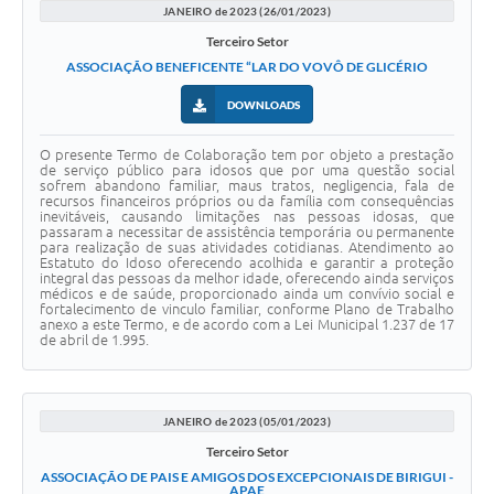
JANEIRO de 2023 (26/01/2023)
Terceiro Setor
ASSOCIAÇÃO BENEFICENTE “LAR DO VOVÔ DE GLICÉRIO
DOWNLOADS
O presente Termo de Colaboração tem por objeto a prestação
de serviço público para idosos que por uma questão social
sofrem abandono familiar, maus tratos, negligencia, fala de
recursos financeiros próprios ou da família com consequências
inevitáveis, causando limitações nas pessoas idosas, que
passaram a necessitar de assistência temporária ou permanente
para realização de suas atividades cotidianas. Atendimento ao
Estatuto do Idoso oferecendo acolhida e garantir a proteção
integral das pessoas da melhor idade, oferecendo ainda serviços
médicos e de saúde, proporcionado ainda um convívio social e
fortalecimento de vinculo familiar, conforme Plano de Trabalho
anexo a este Termo, e de acordo com a Lei Municipal 1.237 de 17
de abril de 1.995.
JANEIRO de 2023 (05/01/2023)
Terceiro Setor
ASSOCIAÇÃO DE PAIS E AMIGOS DOS EXCEPCIONAIS DE BIRIGUI -
APAE