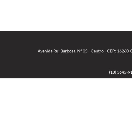
Avenida Rui Barbosa, Nº 05 - Centro - CEP: 16260-
(18) 3645-9
De Segunda a Sexta das 8h às 11h e das 13h às 
Newsletter
Inscreva-se e receba informativos 