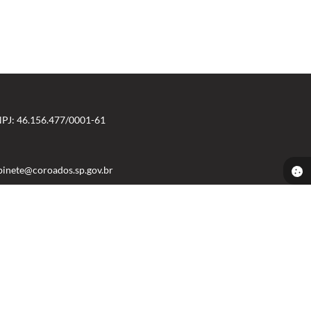
PJ: 46.156.477/0001-61
binete@coroados.sp.gov.br
CIDADÃO
EMPRESA
SERVIDOR