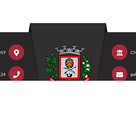
019
CN
124
ga
17h
da Prefeitura