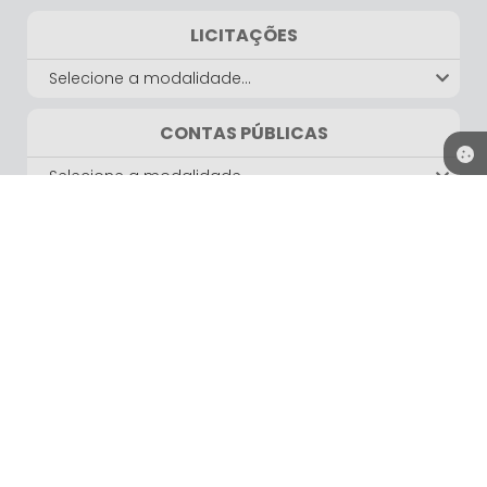
LICITAÇÕES
Selecione a modalidade...
CONTAS PÚBLICAS
Selecione a modalidade...
LEIS E DECRETOS
Selecione a modalidade...
GALERIA DE FOTOS
Ver mais