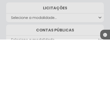
LICITAÇÕES
Selecione a modalidade...
CONTAS PÚBLICAS
Selecione a modalidade...
LEIS E DECRETOS
Selecione a modalidade...
GALERIA DE FOTOS
Ver mais