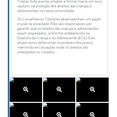
Tutelar. Este evento simples e formal marca um novo
capítulo na proteção dos direitos das crianças e
adolescentes na nossa comunidade.
Os Conselheiros Tutelares desempenham um papel
crucial na sociedade. Eles são responsáveis por
garantir que os direitos das crianças e adolescentes
sejam respeitados, conforme estabelecido no
Estatuto da Criança e do Adolescente (ECA). Eles
atuam como defensores incansáveis dos jovens,
intervindo em situações onde os direitos são
ameaçados ou violados.