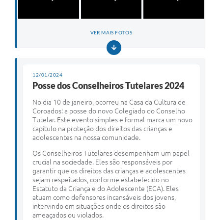
VER MAIS FOTOS
12/01/2024
Posse dos Conselheiros Tutelares 2024
No dia 10 de janeiro, ocorreu na Casa da Cultura de
Coroados: a posse do novo Colegiado do Conselho
Tutelar. Este evento simples e formal marca um novo
capítulo na proteção dos direitos das crianças e
adolescentes na nossa comunidade.
Os Conselheiros Tutelares desempenham um papel
crucial na sociedade. Eles são responsáveis por
garantir que os direitos das crianças e adolescentes
sejam respeitados, conforme estabelecido no
Estatuto da Criança e do Adolescente (ECA). Eles
atuam como defensores incansáveis dos jovens,
intervindo em situações onde os direitos são
ameaçados ou violados.